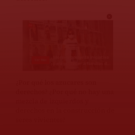
¿Por qué los azucares son
derechos? ¿Por qué no hay una
mezcla de izquierdos y
derechos en la construcción de
seres vivientes?