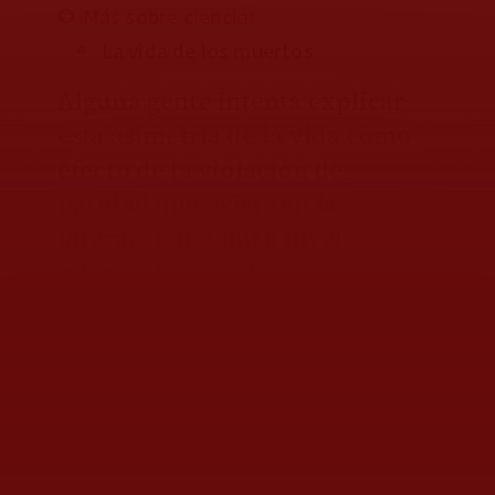
Más sobre ciencia:
La vida de los muertos
Alguna gente intenta explicar
esta asimetría de la vida como
efecto de la violación de
paridad que existe en la
interacción débil a nivel
microscópico
, otros proponen
que
la radiación que nos llega
desde el espacio exterior es
polarizada
y eso pudo inducir
una preferencia, pero tal parece
que ninguna de las
explicaciones es concluyente.