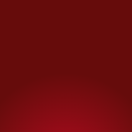
curiosidad y la innovación con
la prudencia y la
responsabilidad?
El desarrollo
de organismos con moléculas
quirales opuestas podría
representar un hito comparable
al descubrimiento del ADN o a
la secuenciación del genoma
humano. Pero también podría,
en el peor de los escenarios,
abrir una puerta que no se
pueda cerrar.
Más allá de las aplicaciones