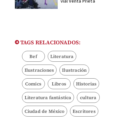
vial Venta Prieta
TAGS RELACIONADOS:
Bef
Literatura
Ilustraciones
Ilustración
Comics
Libros
Historias
Literatura fantástica
cultura
Ciudad de México
Escritores