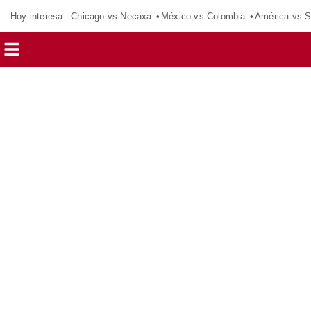
Hoy interesa:
Chicago vs Necaxa
México vs Colombia
América vs S