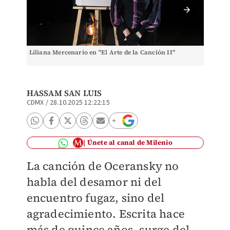
Liliana Mercenario en "El Arte de la Canción II"
Liliana
Canción
HASSAM SAN LUIS
CDMX
/
28.10.2025 12:22:15
Únete al canal de Milenio
La canción de Oceransky no
habla del desamor ni del
encuentro fugaz, sino del
agradecimiento. Escrita hace
más de quince años, surge del