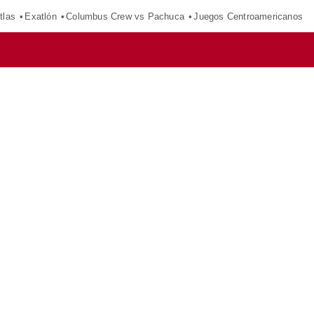
tlas
Exatlón
Columbus Crew vs Pachuca
Juegos Centroamericanos