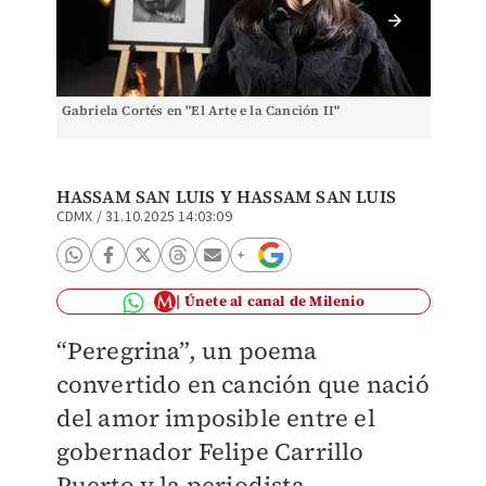
Gabriela Cortés en "El Arte e la Canción II"
Gabriel
HASSAM SAN LUIS Y HASSAM SAN LUIS
CDMX
/
31.10.2025 14:03:09
Únete al canal de Milenio
“Peregrina”, un poema
convertido en canción que nació
del amor imposible entre el
gobernador Felipe Carrillo
Puerto y la periodista