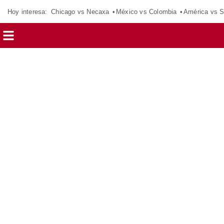
Hoy interesa:
Chicago vs Necaxa
México vs Colombia
América vs S