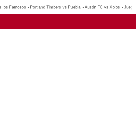
e los Famosos
Portland Timbers vs Puebla
Austin FC vs Xolos
Juego