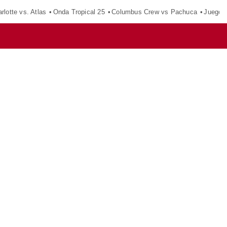
rlotte vs. Atlas
Onda Tropical 25
Columbus Crew vs Pachuca
Juegos