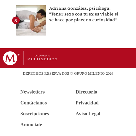
Adriana González, psicóloga:
“Tener sexo con tu ex es viable si
se hace por placer o curiosidad”
DERECHOS RESERVADOS © GRUPO MILENIO 2026
Newsletters
Directorio
Contáctanos
Privacidad
Suscripciones
Aviso Legal
Anúnciate