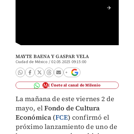
El Fond
millone
MAYTE BAENA
Y
GASPAR VELA
Ciudad de México
/
02.05.2025 09:15:00
Únete al canal de Milenio
La mañana de este viernes 2 de
mayo, el
Fondo de Cultura
Económica (
FCE
)
confirmó el
próximo lanzamiento de uno de