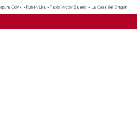
púrpura CdMx
Rubén Lira
Pablo Víctor Balario
‘La Casa del Dragón’