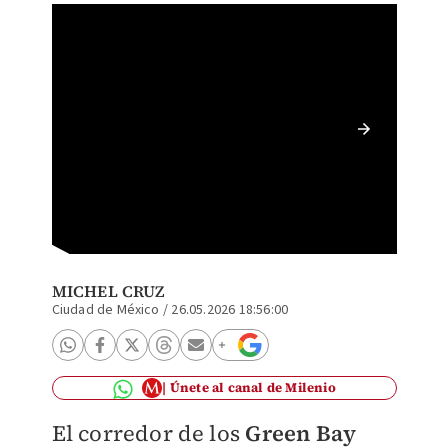
Josh Ja
de viol
@iam_j
MICHEL CRUZ
Ciudad de México
/
26.05.2026 18:56:00
Únete al canal de Milenio
El corredor de los
Green Bay