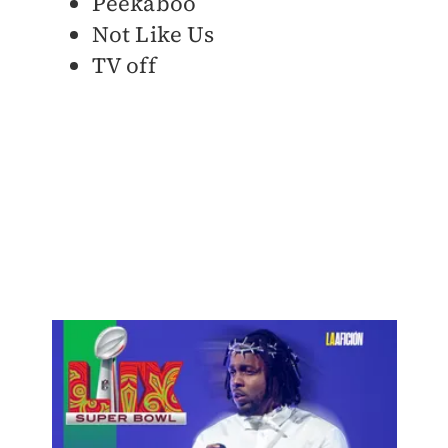
Peekaboo
Not Like Us
TV off