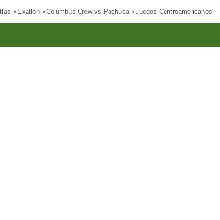
tlas
Exatlón
Columbus Crew vs Pachuca
Juegos Centroamericanos