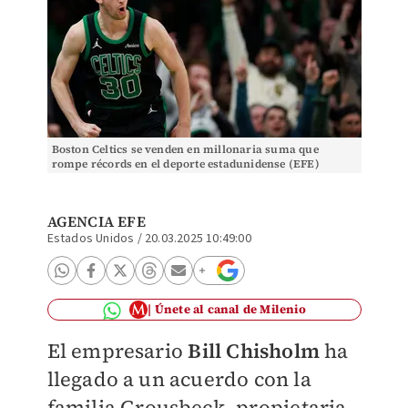
Boston Celtics se venden en millonaria suma que
rompe récords en el deporte estadunidense (EFE)
AGENCIA EFE
Estados Unidos
/
20.03.2025 10:49:00
Únete al canal de Milenio
El empresario
Bill Chisholm
ha
llegado a un acuerdo con la
familia Grousbeck, propietaria