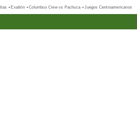
tlas
Exatlón
Columbus Crew vs Pachuca
Juegos Centroamericanos