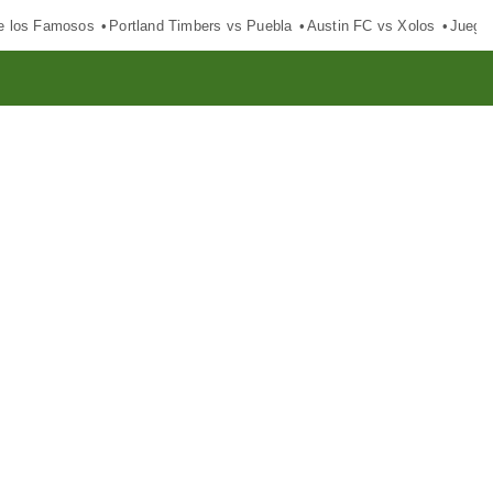
e los Famosos
Portland Timbers vs Puebla
Austin FC vs Xolos
Juego