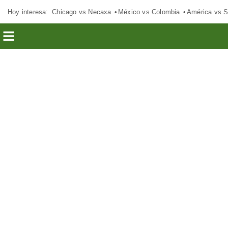
Hoy interesa:
Chicago vs Necaxa
México vs Colombia
América vs S