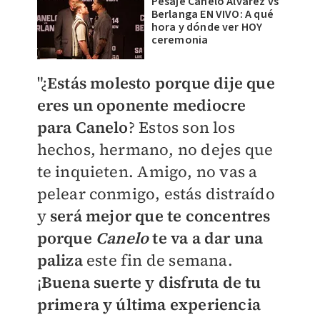
Pesaje Canelo Álvarez vs
Berlanga EN VIVO: A qué
hora y dónde ver HOY
ceremonia
"¿
Estás molesto porque dije que
eres un oponente mediocre
para Canelo
? Estos son los
hechos, hermano, no dejes que
te inquieten.
Amigo, no vas a
pelear conmigo, estás distraído
y
será mejor que te concentres
porque
Canelo
te va a dar una
paliza
este fin de semana.
¡
Buena suerte y disfruta de tu
primera y última experiencia