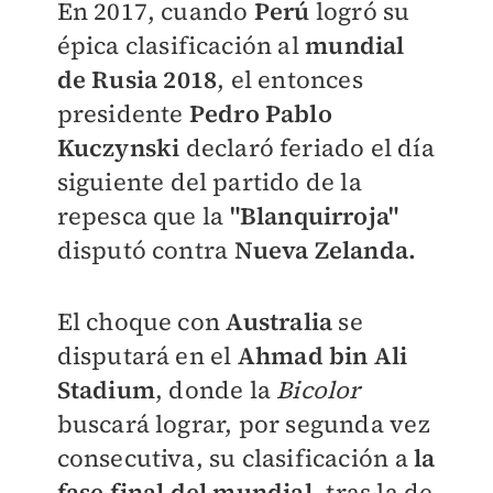
En 2017, cuando
Perú
logró su
épica clasificación al
mundial
de Rusia
2018
, el entonces
presidente
Pedro Pablo
Kuczynski
declaró feriado el día
siguiente del partido de la
repesca que la
"Blanquirroja"
disputó contra
Nueva Zelanda.
El choque con
Australia
se
disputará en el
Ahmad bin Ali
Stadium
, donde la
Bicolor
buscará lograr, por segunda vez
consecutiva, su clasificación a
la
fase final del mundial
, tras la de