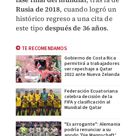
Rusia de 2018
, cuando logró un
histórico regreso a una cita de
este tipo
después de 36 años
.
TE RECOMENDAMOS
Gobierno de Costa Rica
permitirá a trabajadores
ver repechaje a Qatar
2022 ante Nueva Zelanda
Federación Ecuatoriana
celebra decisión de la
FIFA y clasificación al
Mundial de Qatar
"Es arrogante": Alemania
podría renunciar a su
apodo 'Die Mannschaft'