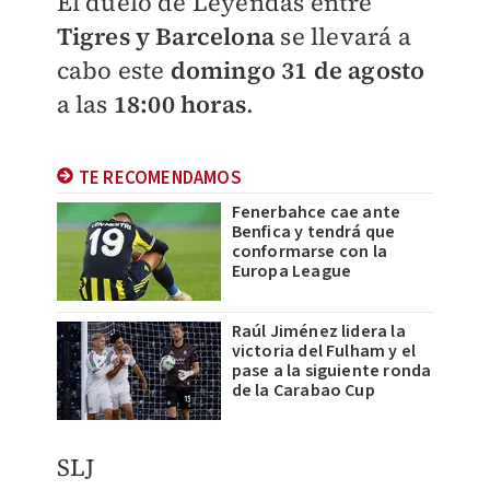
El duelo de Leyendas entre
Tigres y Barcelona
se llevará a
cabo este
domingo 31 de agosto
a las
18:00 horas
.
TE RECOMENDAMOS
Fenerbahce cae ante
Benfica y tendrá que
conformarse con la
Europa League
Raúl Jiménez lidera la
victoria del Fulham y el
pase a la siguiente ronda
de la Carabao Cup
SLJ