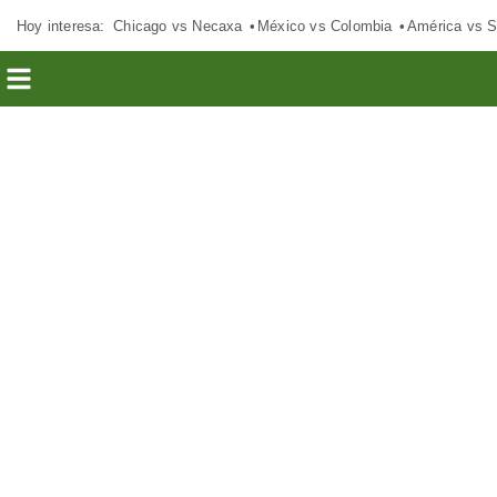
Hoy interesa:
Chicago vs Necaxa
México vs Colombia
América vs S