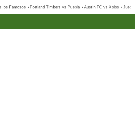
e los Famosos
Portland Timbers vs Puebla
Austin FC vs Xolos
Juego