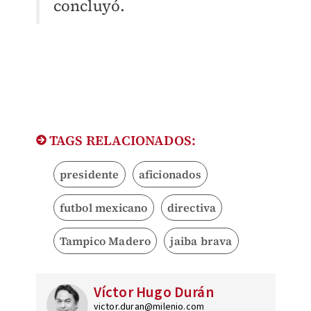
concluyó.
TAGS RELACIONADOS:
presidente
aficionados
futbol mexicano
directiva
Tampico Madero
jaiba brava
Víctor Hugo Durán
victor.duran@milenio.com