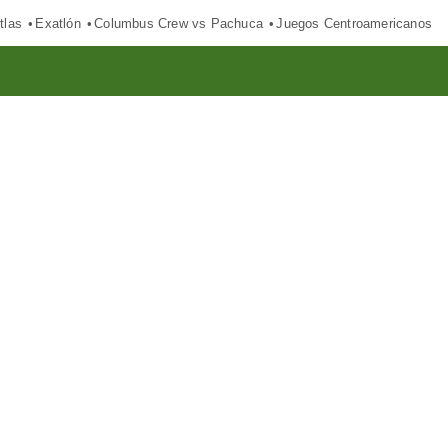
tlas
Exatlón
Columbus Crew vs Pachuca
Juegos Centroamericanos