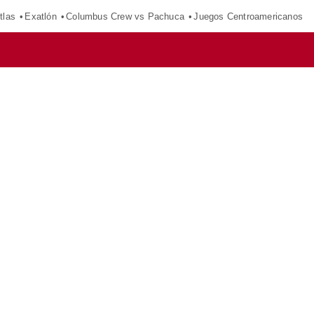
tlas
Exatlón
Columbus Crew vs Pachuca
Juegos Centroamericanos