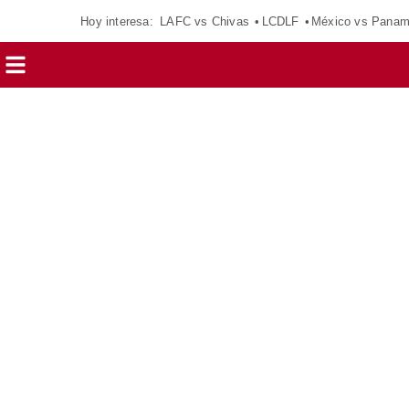
Hoy interesa:
LAFC vs Chivas
LCDLF
México vs Pana