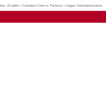
tlas
Exatlón
Columbus Crew vs Pachuca
Juegos Centroamericanos