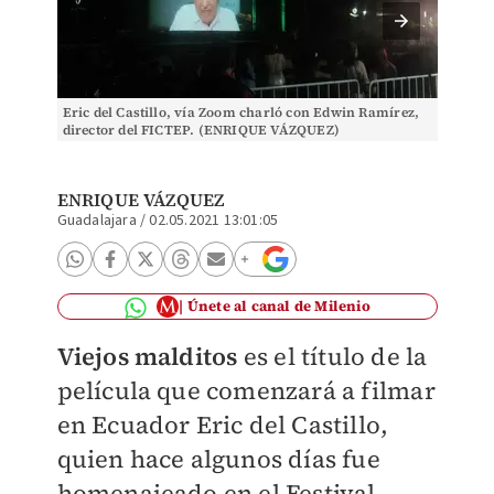
Eric del Castillo, vía Zoom charló con Edwin Ramírez,
Actores
director del FICTEP. (ENRIQUE VÁZQUEZ)
Vega, C
Casan, 
ENRIQUE VÁZQUEZ
Guadalajara
/
02.05.2021 13:01:05
Únete al canal de Milenio
Viejos malditos
es el título de la
película que comenzará a filmar
en Ecuador Eric del Castillo,
quien hace algunos días fue
homenajeado en el Festival