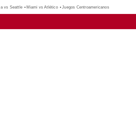
ca vs Seattle
Miami vs Atlético
Juegos Centroamericanos