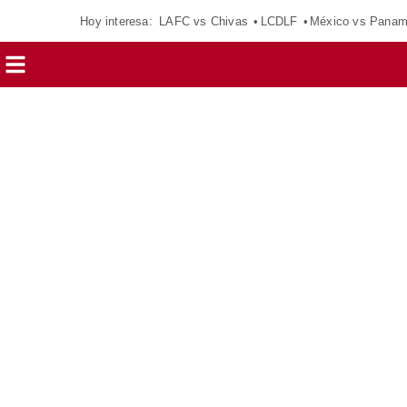
Hoy interesa:
LAFC vs Chivas
LCDLF
México vs Pana