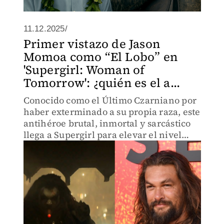
11.12.2025/
Primer vistazo de Jason
Momoa como “El Lobo” en
'Supergirl: Woman of
Tomorrow': ¿quién es el a...
Conocido como el Último Czarniano por
haber exterminado a su propia raza, este
antihéroe brutal, inmortal y sarcástico
llega a Supergirl para elevar el nivel
cósmico de la película y marcar un
punto clave en el nuevo DCU de James
Gunn.