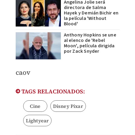
Angelina Jolie será
directora de Salma
Hayek y Demián Bichir en
la película 'Without
Blood'
Anthony Hopkins se une
al elenco de 'Rebel
Moon', película dirigida
por Zack Snyder
caov
TAGS RELACIONADOS:
Cine
Disney Pixar
Lightyear