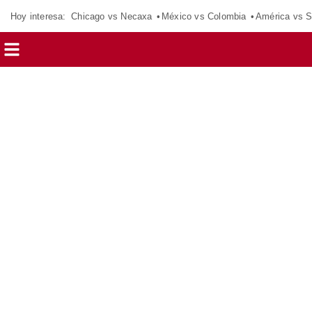
Hoy interesa:
Chicago vs Necaxa
México vs Colombia
América vs S