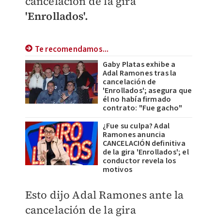
cancelación de la gira
'Enrollados'.
Te recomendamos...
Gaby Platas exhibe a
Adal Ramones tras la
cancelación de
'Enrollados'; asegura que
él no había firmado
contrato: "Fue gacho"
¿Fue su culpa? Adal
Ramones anuncia
CANCELACIÓN definitiva
de la gira 'Enrollados'; el
conductor revela los
motivos
Esto dijo Adal Ramones ante la
cancelación de la gira