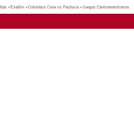
tlas
Exatlón
Columbus Crew vs Pachuca
Juegos Centroamericanos