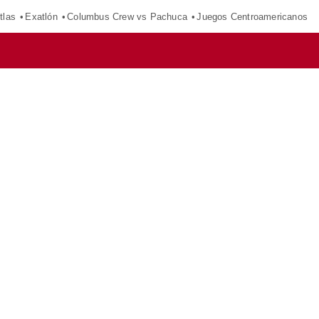
tlas
Exatlón
Columbus Crew vs Pachuca
Juegos Centroamericanos