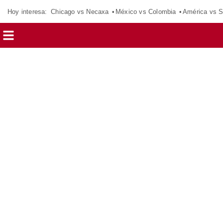
Hoy interesa:
Chicago vs Necaxa
México vs Colombia
América vs S