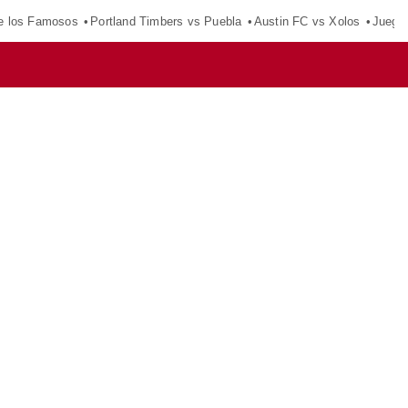
e los Famosos
Portland Timbers vs Puebla
Austin FC vs Xolos
Juego