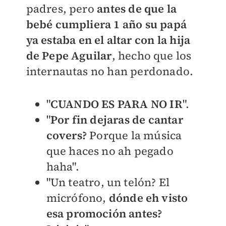
padres, pero
antes de que la
bebé cumpliera 1 año su papá
ya estaba en el altar con la hija
de Pepe Aguilar
, hecho que los
internautas no han perdonado.
"
CUANDO ES PARA NO IR
".
"
Por fin dejaras de cantar
covers?
Porque la música
que haces no ah pegado
haha".
"Un teatro, un telón? El
micrófono,
dónde eh visto
esa promoción antes?