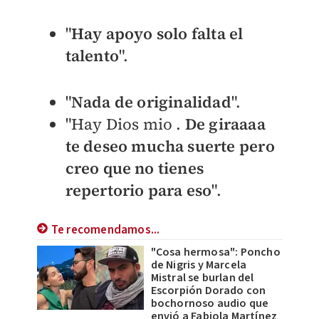
"
Hay apoyo solo falta el
talento
".
"
Nada de originalidad
".
"Hay Dios mio .
De giraaaa
te deseo mucha suerte pero
creo que no tienes
repertorio para eso
".
Te recomendamos...
"Cosa hermosa": Poncho
de Nigris y Marcela
Mistral se burlan del
Escorpión Dorado con
bochornoso audio que
envió a Fabiola Martínez