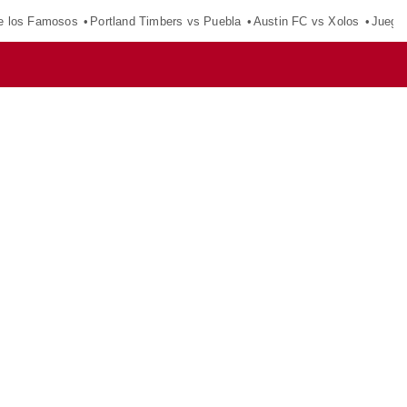
e los Famosos
Portland Timbers vs Puebla
Austin FC vs Xolos
Juego