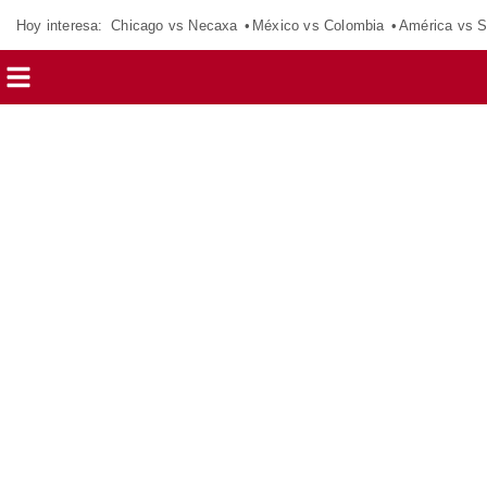
Hoy interesa:
Chicago vs Necaxa
México vs Colombia
América vs S