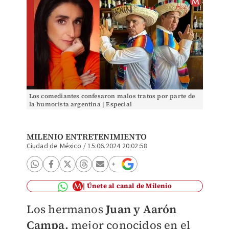
Los comediantes confesaron malos tratos por parte de
la humorista argentina | Especial
MILENIO ENTRETENIMIENTO
Ciudad de México
/
15.06.2024 20:02:58
Únete al canal de Milenio
Los hermanos
Juan y Aarón
Campa,
mejor conocidos en el