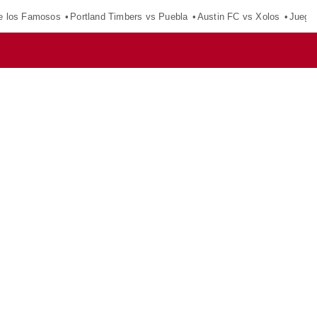
e los Famosos
Portland Timbers vs Puebla
Austin FC vs Xolos
Juego