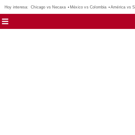
Hoy interesa:
Chicago vs Necaxa
México vs Colombia
América vs S