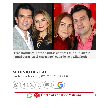
Tras polémica, Jorge Salinas confiesa que aún siente
“mariposas en el estómago” cuando ve a Elizabeth
Álvarez| ESPECIAL
MILENIO DIGITAL
Ciudad de México
/
02.02.2023 08:23:00
Únete al canal de Milenio