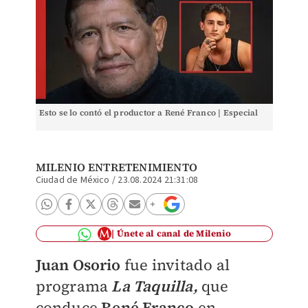
Esto se lo contó el productor a René Franco | Especial
MILENIO ENTRETENIMIENTO
Ciudad de México
/
23.08.2024 21:31:08
Únete al canal de Milenio
Juan Osorio
fue invitado al
programa
La Taquilla,
que
conduce
René Franco
en