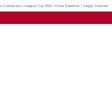
en Cuernavaca
Leagues Cup 2026
César Gastélum
Juegos Centroamer