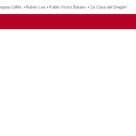
púrpura CdMx
Rubén Lira
Pablo Víctor Balario
‘La Casa del Dragón’