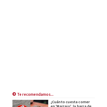
Te recomendamos...
¿Cuánto cuesta comer
en 'Maizajo', la barra de