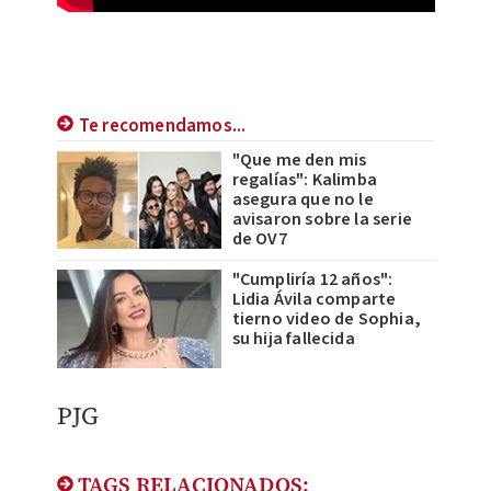
Te recomendamos...
"Que me den mis
regalías": Kalimba
asegura que no le
avisaron sobre la serie
de OV7
"Cumpliría 12 años":
Lidia Ávila comparte
tierno video de Sophia,
su hija fallecida
PJG
TAGS RELACIONADOS: