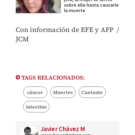
sobre ella hasta causarle
la muerte
Con información de EFE y AFP /
JCM
TAGS RELACIONADOS:
cáncer
Muertes
Cantante
intestino
Javier Chávez M