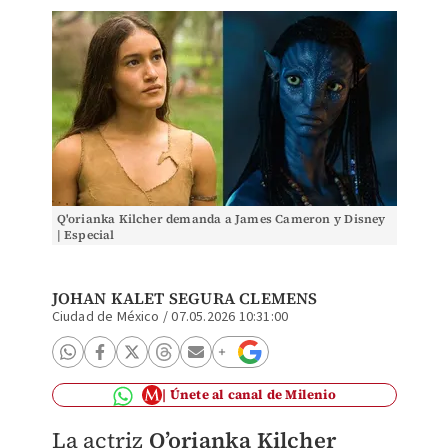
Q'orianka Kilcher demanda a James Cameron y Disney
| Especial
JOHAN KALET SEGURA CLEMENS
Ciudad de México
/
07.05.2026 10:31:00
Únete al canal de Milenio
La actriz
Q’orianka Kilcher