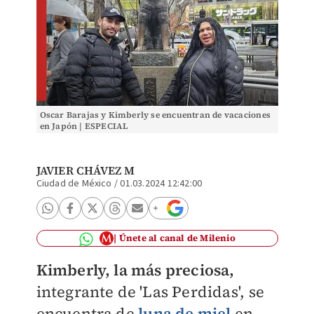
Oscar Barajas y Kimberly se encuentran de vacaciones
en Japón | ESPECIAL
JAVIER CHÁVEZ M
Ciudad de México
/
01.03.2024 12:42:00
Únete al canal de Milenio
Kimberly, la más preciosa,
integrante de 'Las Perdidas', se
encuentra de
luna de miel
en