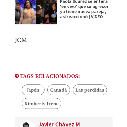
Paola Suárez se entera
'en vivo' que su agresor
ya tiene nueva pareja;
así reaccionó | VIDEO
JCM
TAGS RELACIONADOS:
Japón
Canadá
Las perdidas
Kimberly Irene
Javier Chávez M