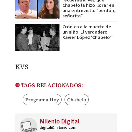
recuerda la vez que
Chabelo la hizo llorar en
una entrevista: “perdón,
señorita”
Crónica a la muerte de
un niño: El verdadero
Xavier López 'Chabelo'
KVS
TAGS RELACIONADOS:
Programa Hoy
Chabelo
Milenio Digital
digital@milenio.com