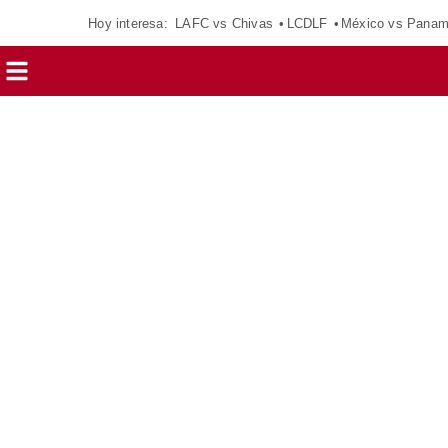
Hoy interesa:
LAFC vs Chivas
LCDLF
México vs Pana