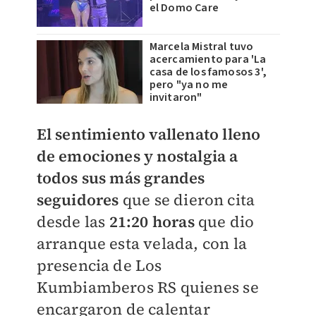
el Domo Care
Marcela Mistral tuvo
acercamiento para 'La
casa de los famosos 3',
pero "ya no me
invitaron"
El sentimiento vallenato lleno
de emociones y nostalgia a
todos sus más grandes
seguidores
que se dieron cita
desde las
21:20 horas
que dio
arranque esta velada, con la
presencia de Los
Kumbiamberos RS quienes se
encargaron de calentar