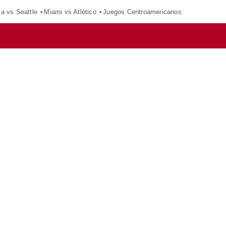
ca vs Seattle
Miami vs Atlético
Juegos Centroamericanos