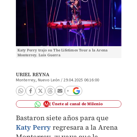
Katy Perry trajo su The Lifetimes Tour a la Arena
Monterrey. Luis Guerra
URIEL REYNA
Monterrey, Nuevo León
/
29.04.2025 06:16:00
Únete al canal de Milenio
Bastaron siete años para que
Katy Perry
regresara a la Arena
Monterrey, ¡y vaya que la