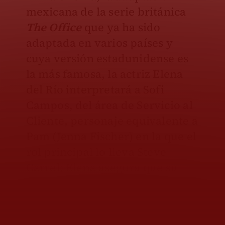
mexicana de la serie británica
The Office
que ya ha sido
adaptada en varios países y
cuya versión estadunidense es
la más famosa, la actriz Elena
del Río interpretará a Sofi
Campos, del área de Servicio al
Cliente, personaje equivalente a
Pam (Jenna Fischer) en la que el
rol principal lo lleva Steve
Carrel; Elena asegura que su
personaje será muy diferente a
las versiones conocidas.