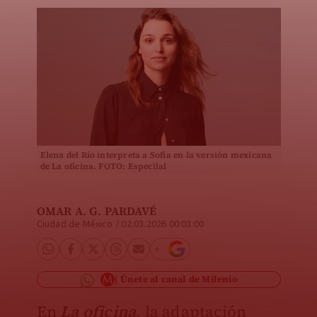
Elena del Río interpreta a Sofía en la versión mexicana
de La oficina. FOTO: Especilal
OMAR A. G. PARDAVÉ
Ciudad de México
/
02.03.2026 00:03:00
Únete al canal de Milenio
En
La oficina
, la adaptación