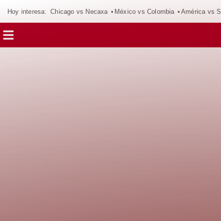
Hoy interesa:
Chicago vs Necaxa
México vs Colombia
América vs S