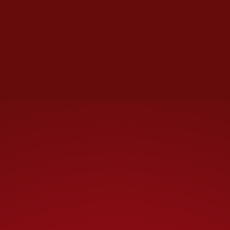
inevitable comparar. La
realidad es que son
personas completamente
diferentes y lo van a ver”.
El triángulo amoroso se
explorará entre Sofi y Memo,
interpretado por Fabrizio
Santini, un papel similar al Jim
de John Krasinski. Para Elena
fue muy fácil construir el
vínculo entre los personajes con
ayuda del coprotagonista.