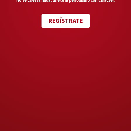
No te cuesta nada, únete al periodismo con carácter.
lo que hace que la relación
evolucione —comentó Elena
REGÍSTRATE
—. Había un canal muy
abierto con Fabrizio para
hablar y comunicarnos,
estaba muy abierto a
escuchar, proponer y a
aceptar las propuestas que
yo le daba”.