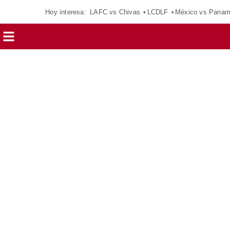
Hoy interesa:
LAFC vs Chivas
LCDLF
México vs Pana