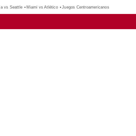
ca vs Seattle
Miami vs Atlético
Juegos Centroamericanos