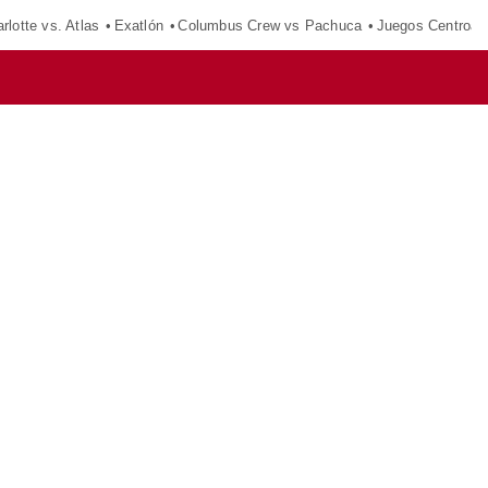
rlotte vs. Atlas
Exatlón
Columbus Crew vs Pachuca
Juegos Centroam